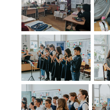
A
Ziua
Ziua P