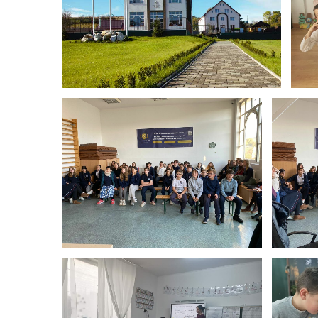
Celebră
alături 
președi