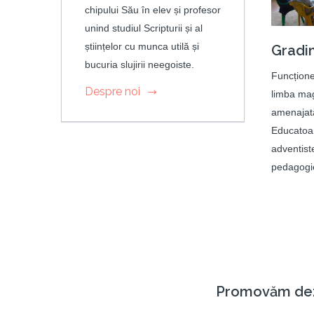
chipului Său în elev și profesor
unind studiul Scripturii și al
științelor cu munca utilă și
Gradin
bucuria slujirii neegoiste.
Funcțione
Despre noi
limba mag
amenajată
Educatoar
adventist
pedagogie
Promovăm dezvo