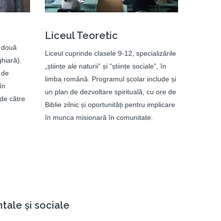
Liceul Teoretic
u două
Liceul cuprinde clasele 9-12, specializările
hiară).
„științe ale naturii” și ”științe sociale”, în
 de
limba română. Programul școlar include și
în
un plan de dezvoltare spirituală, cu ore de
de către
Biblie zilnic și oportunități pentru implicare
în munca misionară în comunitate.
tale și sociale