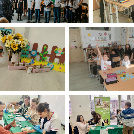
regătitoare - Ziua Porților
Clasa pregătitoare - Ziua Porți
Deschise 2024
Deschise 2024
Expo Sănătate Părinți
Expo Sănătate Părinți