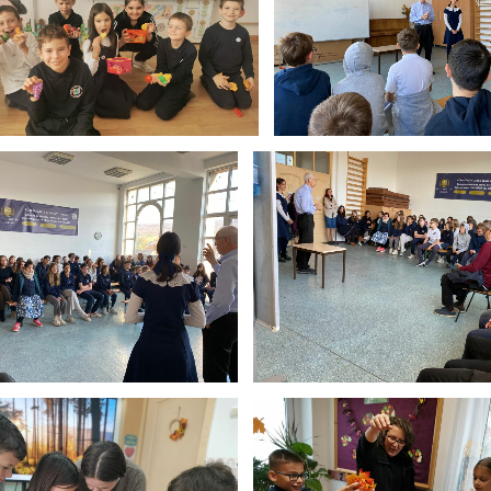
alături de Dr. John Kelly, fond
Clădirea principala
președinte al American Coll
Lifestyle Medicine
m Ziua Mondială a Sănătății
Celebrăm Ziua Mondială a Sănăt
de Dr. John Kelly, fondator și
alături de Dr. John Kelly, fondat
nte al American College of
președinte al American Colleg
Lifestyle Medicine
Lifestyle Medicine