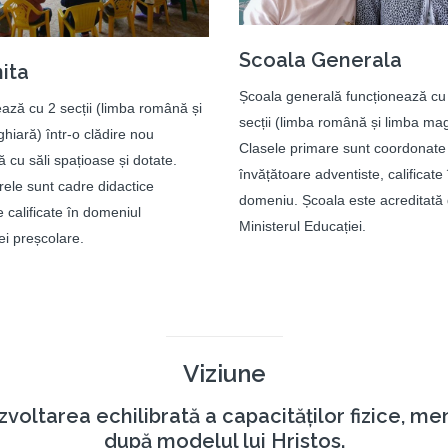
Scoala Generala
ita
Școala generală funcționează c
ază cu 2 secții (limba română și
secții (limba română și limba mag
hiară) într-o clădire nou
Clasele primare sunt coordonate
 cu săli spațioase și dotate.
învățătoare adventiste, calificate 
ele sunt cadre didactice
domeniu. Școala este acreditată 
e calificate în domeniul
Ministerul Educației.
i preșcolare.
Viziune
ltarea echilibrată a capacităților fizice, men
după modelul lui Hristos.