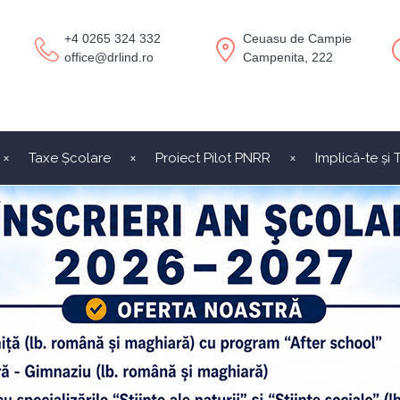
+4 0265 324 332
Ceuasu de Campie
office@drlind.ro
Campenita, 222
Taxe Școlare
Proiect Pilot PNRR
Implică-te și 