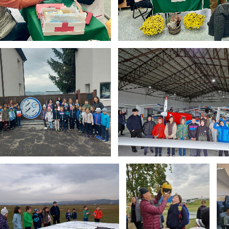
Expo Sănătate Părinți
Vizita Aeroclubul Targu Mur
V
ita Aeroclubul Targu Mures
Vizita Aeroclubul Targu 