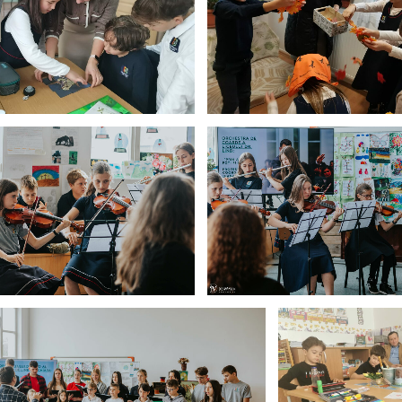
ctivități clase primare
Activități clase primare
 Porților Deschise 2024
Ziua Porților Deschise 2024
orților Deschise 2024
Ziua Por