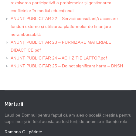
rezolvarea participativă a problemelor și gestionarea
conflictelor în mediul educațional
ANUNT PUBLICITAR 22 – Servicii consultanță accesare
fonduri externe și utilizarea platformelor de finanțare
nerambursabilă
ANUNȚ PUBLICITAR 23 – FURNIZARE MATERIALE
DIDACTICE.pdf
ANUNȚ PUBLICITAR 24 – ACHIZITIE LAPTOP.pdf
ANUNT PUBLICITAR 25 – Do not significant harm – DNSH
Mărturii
Laud pe Domnul pentru faptul că am ales o școală creștină pentru
copiii mei și în felul acesta au fost feriți de anumite influențe rele.
Ramona C., părinte