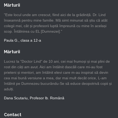
Mărturii
"Este locul unde am crescut, fiind aici de la grădiniță. Dr. Lind
înseamnă pentru mine familie. Mă simt minunat să știu că atât
colegii mei, cât și profesorii luptă împreună cu mine în același
scop. Întâlnirea cu EL [Dumnezei]."
Paula G., clasa a 12-a
Mărturii
Lucrez la "Doctor Lind" de 10 ani, cei mai frumoși și mai plini de
rost din câți am avut. Aici am întâlnit dascăli care mi-au fost
prieteni și mentori, am întâlnit elevi care m-au inspirat să devin
cea mai bună versiune a mea, dar mai mult decât orice, L-am
întâlnit pe Dumnezeu bucurându-Se să educe deopotrivă copii și
adulți.
Dana Scutariu, Profesor lb. Română
Contact