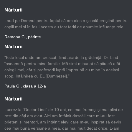
Mărturii
Laud pe Domnul pentru faptul că am ales o școală creștină pentru
copiii mei și în felul acesta au fost feriți de anumite influențe rele.
Ramona C., părinte
Mărturii
"Este locul unde am crescut, fiind aici de la grădiniță. Dr. Lind
înseamnă pentru mine familie. Mă simt minunat să știu că atât
colegii mei, cât și profesorii luptă împreună cu mine în același
scop. Întâlnirea cu EL [Dumnezei]."
Paula G., clasa a 12-a
Mărturii
Lucrez la "Doctor Lind" de 10 ani, cei mai frumoși și mai plini de
rost din câți am avut. Aici am întâlnit dascăli care mi-au fost
prieteni și mentori, am întâlnit elevi care m-au inspirat să devin
cea mai bună versiune a mea, dar mai mult decât orice, L-am