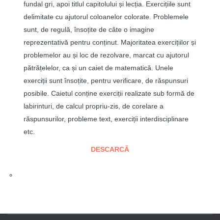
fundal gri, apoi titlul capitolului și lecția. Exercițiile sunt
delimitate cu ajutorul coloanelor colorate. Problemele
sunt, de regulă, însoțite de câte o imagine
reprezentativă pentru conținut. Majoritatea exercițiilor și
problemelor au și loc de rezolvare, marcat cu ajutorul
pătrățelelor, ca și un caiet de matematică. Unele
exerciții sunt însoțite, pentru verificare, de răspunsuri
posibile. Caietul conține exerciții realizate sub formă de
labirinturi, de calcul propriu-zis, de corelare a
răspunsurilor, probleme text, exerciții interdisciplinare
etc.
DESCARCĂ