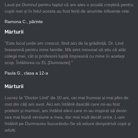
Laud pe Domnul pentru faptul că am ales o școală creștină pentru
copiii mei și în felul acesta au fost feriți de anumite influențe rele.
Ramona C., părinte
Mărturii
"Este locul unde am crescut, fiind aici de la grădiniță. Dr. Lind
înseamnă pentru mine familie. Mă simt minunat să știu că atât
colegii mei, cât și profesorii luptă împreună cu mine în același
scop. Întâlnirea cu EL [Dumnezei]."
Paula G., clasa a 12-a
Mărturii
Lucrez la "Doctor Lind" de 10 ani, cei mai frumoși și mai plini de
rost din câți am avut. Aici am întâlnit dascăli care mi-au fost
prieteni și mentori, am întâlnit elevi care m-au inspirat să devin
cea mai bună versiune a mea, dar mai mult decât orice, L-am
întâlnit pe Dumnezeu bucurându-Se să educe deopotrivă copii și
adulți.