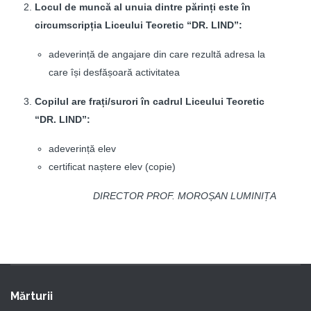
Locul de muncă al unuia dintre părinți este în
circumscripția Liceului Teoretic “DR. LIND”:
adeverință de angajare din care rezultă adresa la
care își desfășoară activitatea
Copilul are frați/surori în cadrul Liceului Teoretic
“DR. LIND”:
adeverință elev
certificat naștere elev (copie)
DIRECTOR PROF. MOROȘAN LUMINIȚA
Mărturii