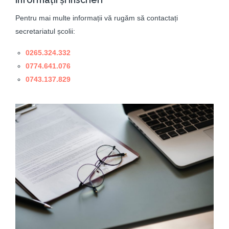
Pentru mai multe informații vă rugăm să contactați
secretariatul școlii:
0265.324.332
0774.641.076
0743.137.829