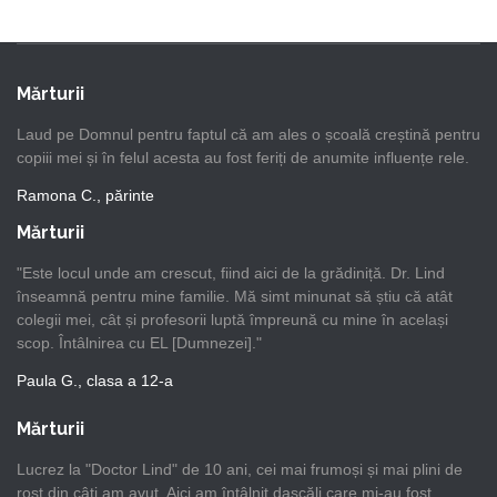
Mărturii
Laud pe Domnul pentru faptul că am ales o școală creștină pentru
copiii mei și în felul acesta au fost feriți de anumite influențe rele.
Ramona C., părinte
Mărturii
"Este locul unde am crescut, fiind aici de la grădiniță. Dr. Lind
înseamnă pentru mine familie. Mă simt minunat să știu că atât
colegii mei, cât și profesorii luptă împreună cu mine în același
scop. Întâlnirea cu EL [Dumnezei]."
Paula G., clasa a 12-a
Mărturii
Lucrez la "Doctor Lind" de 10 ani, cei mai frumoși și mai plini de
rost din câți am avut. Aici am întâlnit dascăli care mi-au fost