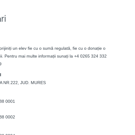
ri
rijiniți un elev fie cu o sumă regulată, fie cu o donație o
lii. Pentru mai multe informații sunați la +4 0265 324 332
9
I
A NR.222, JUD. MURES
88 0001
88 0002