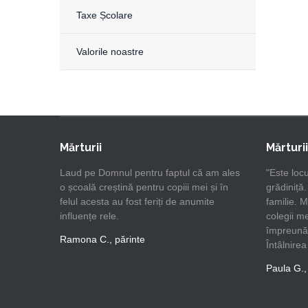
Taxe Școlare
Valorile noastre
Mărturii
Mărturii
Laud pe Domnul pentru faptul că am ales
"Este locu
o școală creștină pentru copiii mei și în
grădiniță
felul acesta au fost feriți de anumite
familie. 
influențe rele.
colegii me
împreună 
Ramona C., părinte
Întâlnire
Paula G.,