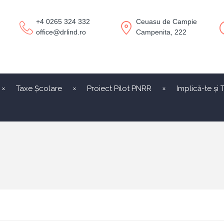
+4 0265 324 332
Ceuasu de Campie
office@drlind.ro
Campenita, 222
Taxe Școlare
Proiect Pilot PNRR
Implică-te și 