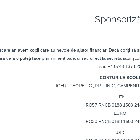
Sponsoriză
iecare an avem copii care au nevoie de ajutor financiar. Dacă doriți să sp
ră dată o puteți face prin virment bancar sau direct la secretariatul șco
sau +4 0743 137 82
CONTURILE ȘCOLI
LICEUL TEORETIC „DR. LIND”, CAMPENIT
LEI:
RO57 RNCB 0188 1503 24
EURO:
RO30 RNCB 0188 1503 24
USD: