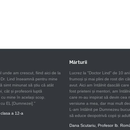
Mărturii
l unde am crescut, fiind aici de la
Lucrez la "Doctor Lind" de 10 ani
. Dr. Lind înseamnă pentru mine
frumoși și mai plini de rost din câ
Mă simt minunat să știu că atât
avut. Aici am întâlnit dascăli car
i, cât și profesorii luptă
fost prieteni și mentori, am întâlni
cu mine în același scop.
care m-au inspirat să devin cea
a cu EL [Dumnezei]."
versiune a mea, dar mai mult dec
L-am întâlnit pe Dumnezeu buc
 clasa a 12-a
să educe deopotrivă copii și adulț
Dana Scutariu, Profesor lb. Rom