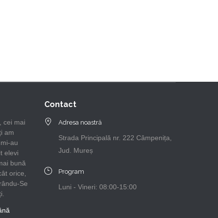
Contact
, cei mai
Adresa noastră
ți am
Strada Principală nr. 222 Câmpenița,
e mi-au
Jud. Mureș
t elevi
 mai bună
Program
ât orice,
urându-Se
Luni - Vineri: 08:00-15:00
i.
ână